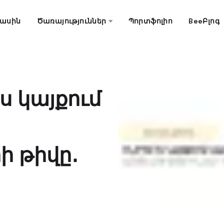
մասին
Ծառայություններ
Պորտֆոլիո
BeeԲլոգ
ես կայքում
րի թիվը․