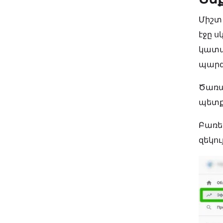
Միշտ 
էջը ս
կատա
պարզե
Ծառա
պետք 
Բառե
զեկու