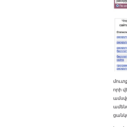
մուտք
որի վ
ամսվ
ամեն
ցանկա