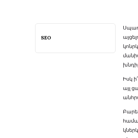
Սպառ
այցել
SEO
կոնր
մանի
խնդիր
Իսկ ի
այլ ց
անհր
Բարե
համա
կներ