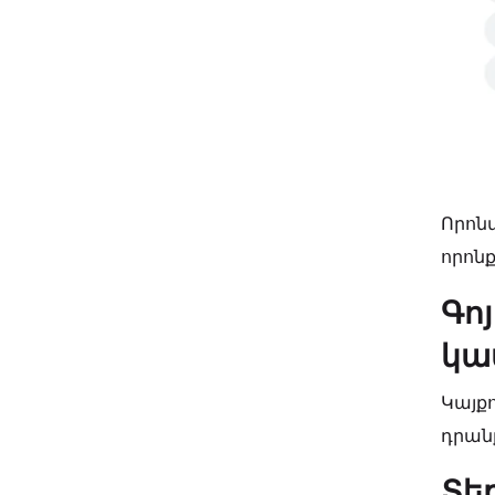
Որոն
որոն
Գո
կա
Կայքո
դրան
Տե