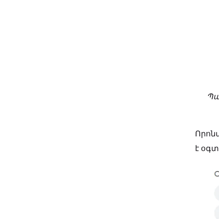
Պա
Որոն
է օգտ