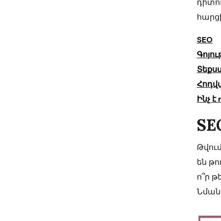
դիտո
հարցի
SEO
Գոյո
Տեքս
Հոդվ
Ինչ է
SE
Թվում
են թո
ո՞ր 
Նման