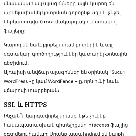
վնասակար այլ պլագինները, այլև կարող են
արգելափակել կոտրման գործընթացը և ջնջել
ներկառուցված root մակարդակում ստացող
ֆայլերը։
Կարող են նաև բլոքել սփամ բոտերին և այլ
օգտակար գործողություններ կատարել ֆոնային
ռեժիմում։
Այդպիսի անվճար պլագիններ են օրինակ ՝ Sucuri
WordPress -ը կամ WordFence – ը, որն ունի նաև
վճարովի տարբերակ։
SSL և HTTPS
Ինչպե՞ս կարգավորել սրանք, եթե չունեք
համապատասխան գիտելիքներ .htaccess ֆայլից
օգտվելու համար: Սրանք ապահովում են կայքի