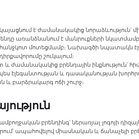
երկայացնում է ժամանակակից նորաձևություն՝ մ
րենդը առանձնանում է մանրուքների նկատմամբ
անջկոտ մոտեցմամբ։ Նախագծի նպատակն էր ստ
դիրքավորումը շուկայում։
անտ և ժամանակակից բրենդային ինքնություն՝ հի
րպես էլեգանտության և դասականության խորհրդա
ան և բարձրակարգ ոճի շուրջ։
յություն
 ամբողջական բրենդինգ՝ ներառյալ լոգոյի դիզա
որում՝ ապահովելով միասնական և ճանաչելի բր