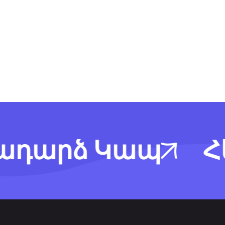
արձ Կապ
Հետ