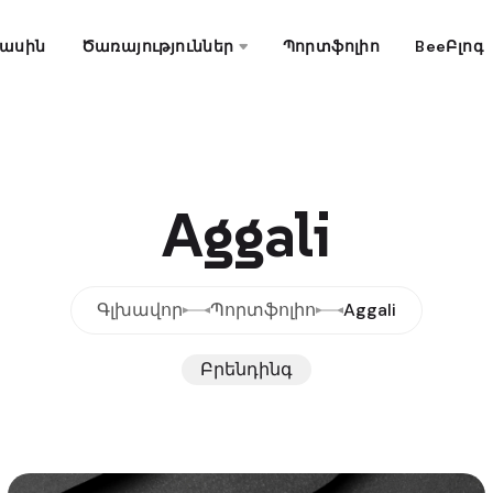
մասին
Ծառայություններ
Պորտֆոլիո
BeeԲլոգ
Aggali
Գլխավոր
Պորտֆոլիո
Aggali
Բրենդինգ