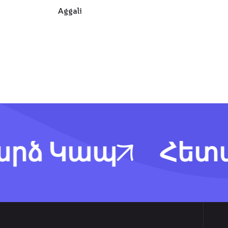
Aggali
ձ Կապ
Հետադ