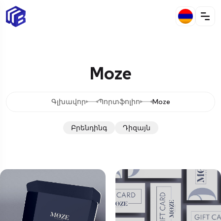
Moze
Գլխավոր
Պորտֆոլիո
Moze
Բրենդինգ
Դիզայն