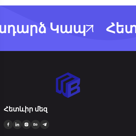
դարձ Կապ
Հետ
Հետևիր մեզ